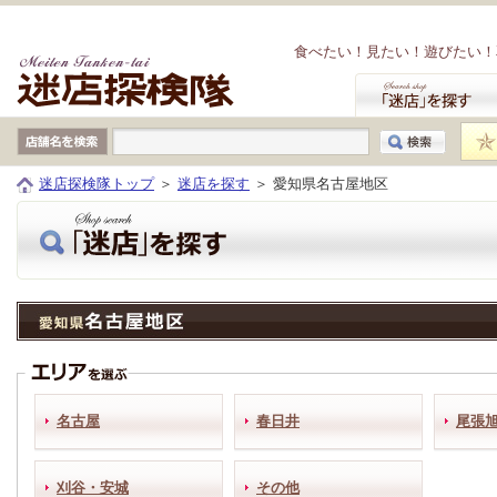
本文へジャンプ
食べたい！見たい！遊びたい！
迷店探検隊トップ
＞
迷店を探す
＞ 愛知県名古屋地区
名古屋
春日井
尾張
刈谷・安城
その他