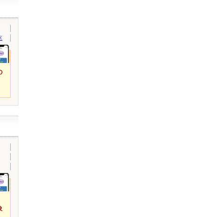
区
の
象