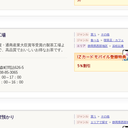
工場
ジャンル
買う
＞
その他
ジャンル
食べる
＞
喫茶店・カフェ
賞・通商産業大臣賞等受賞の製茶工場よ
エリア
静岡県西部地区
＞
浜松以東
で、高品質でおいしいお得なお茶です。
5％割引
森町問詰626-5
38-85-3065
00～17：00
：00～16：00
管預かり
ジャンル
買う
＞
その他
ジャンル
エリアで探す
＞
静岡県西部