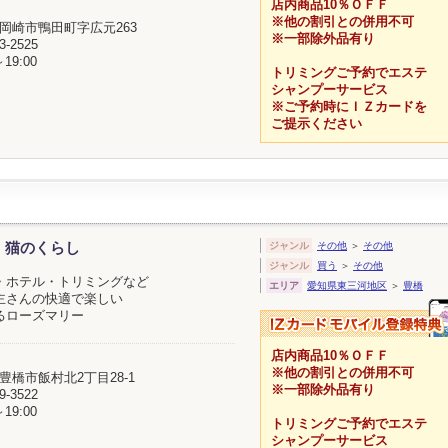
店内商品10％ＯＦＦ
※他の割引との併用不可
岡崎市鴨田町字広元263
※一部除外品有り
3-2525
～19:00
トリミングご予約でエステ
シャンプーサービス
※ご予約時にＩＺカードを
ご提示ください
、猫のくらし
ジャンル
その他
＞
その他
ジャンル
買う
＞
その他
・ホテル・トリミングなど
エリア
愛知県東三河地区
＞
豊橋
主さんの快適で楽しい
るローズマリー
店内商品10％ＯＦＦ
※他の割引との併用不可
豊橋市飯村北2丁目28-1
※一部除外品有り
9-3522
～19:00
トリミングご予約でエステ
シャンプーサービス