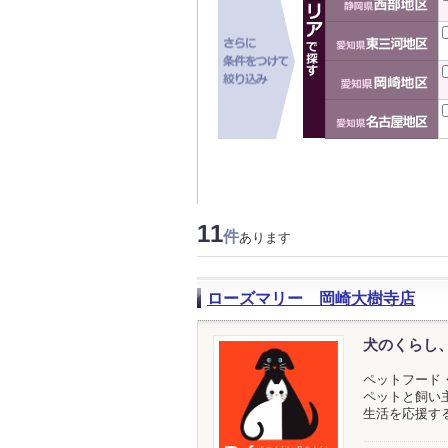
11
件
あります
ローズマリー 岡崎大樹寺店
犬のくらし
ペットフード
ペットと飼い
生活を応援す