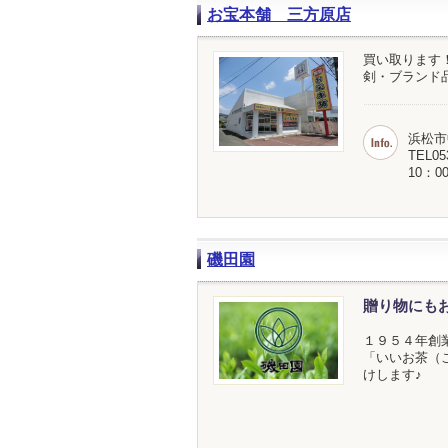
お宝本舗 三方原店
買い取ります
剣・ブランド
浜松市
TEL05
10：0
磯田園
贈り物にも
１９５４年創
「いいお茶（
けします♪