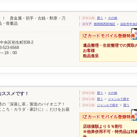
！！ 貴金属・切手・古銭・勲章・刀
ジャンル
買う
＞
その他
品・骨董品
エリア
静岡県西部地区
＞
浜松市中央
中央区初生町838-2
遺品整理・生前整理での買取
3-523-6568
お客様
0～18：00
粗品進呈
おススメです！
ジャンル
買う
＞
その他
ジャンル
買う
＞
ジャンルで探す
業の「深蒸し茶」製造のパイオニア！
ジャンル
ジャンルで探す
＞
買う
こころ・カラダ・家計に）」だけをお届
店頭価額より５％割引
※他券併用不可・特売品は対
外