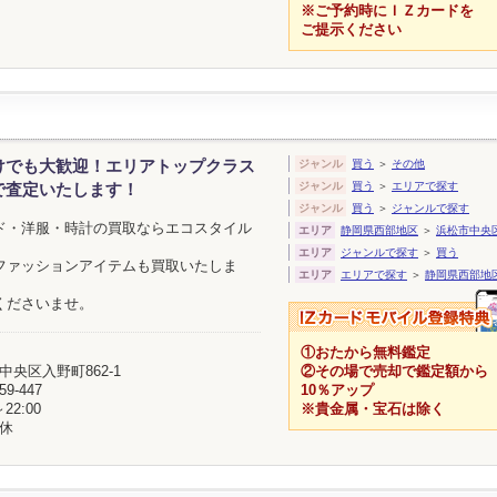
※ご予約時にＩＺカードを
ご提示ください
けでも大歓迎！エリアトップクラス
ジャンル
買う
＞
その他
ジャンル
買う
＞
エリアで探す
で査定いたします！
ジャンル
買う
＞
ジャンルで探す
ド・洋服・時計の買取ならエコスタイル
エリア
静岡県西部地区
＞
浜松市中央
エリア
ジャンルで探す
＞
買う
ファッションアイテムも買取いたしま
エリア
エリアで探す
＞
静岡県西部地
くださいませ。
①おたから無料鑑定
②その場で売却で鑑定額から
中央区入野町862-1
10％アップ
59-447
※貴金属・宝石は除く
～22:00
休