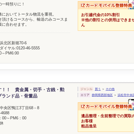
の一時預りに！
務においてトータル物流を重視。
お引越代金の10%割引
せ頂けるコースから、輸送のみコースま
※他の割引との併用はできま
模に合わせます。
ん
浜北区新堀70-6
イヤル:0120-46-5555
0～PM6:00
す！！ 貴金属・切手・古銭・勲
ジャンル
買う
＞
その他
エリア
静岡県西部地区
＞
浜松市中央
ブランド品・骨董品
中央区鴨江3丁目68－8
-4688
遺品整理・生前整理での買取
：00～PM6：00
お客様
休
粗品進呈