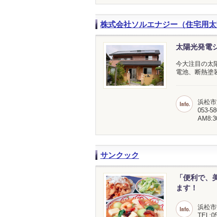
株式会社ソルエナジー（住宅用太
太陽光発電
今大注目の太
電池、断熱塗
浜松市
053-58
AM8:
サンクック
「便利で、
ます！
浜松市
TEL:05