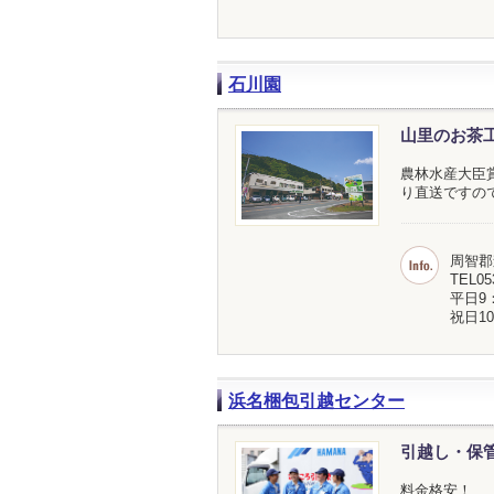
石川園
山里のお茶
農林水産大臣
り直送ですの
周智郡
TEL05
平日9：
祝日10
浜名梱包引越センター
引越し・保
料金格安！