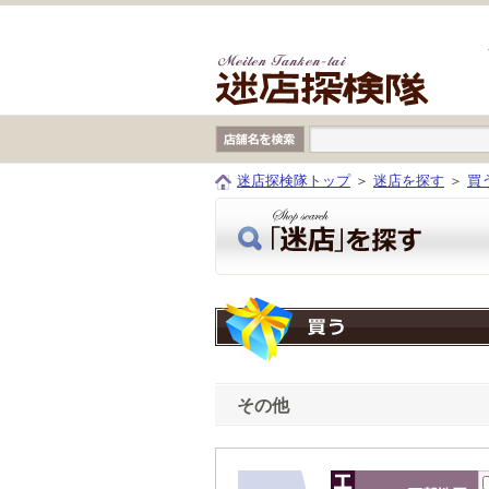
本文へジャンプ
迷店探検隊トップ
＞
迷店を探す
＞
買
その他