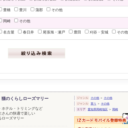
豊橋
豊川
蒲郡
その他
岡崎
その他
名古屋
春日井
尾張旭・瀬戸
豊田
刈谷・安城
その
、猫のくらしローズマリー
ジャンル
その他
＞
その他
ジャンル
買う
＞
その他
・ホテル・トリミングなど
エリア
愛知県岡崎地区
＞
岡崎
主さんの快適で楽しい
るローズマリー