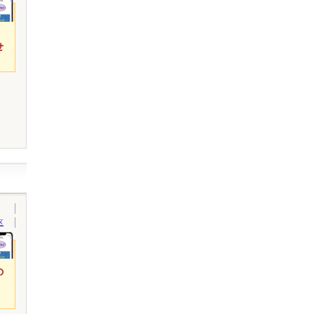
せ
区
の