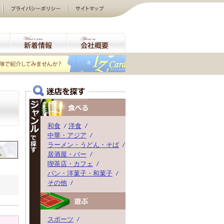
和食
洋食
中華・アジア
ラーメン・うどん・そば
居酒屋・バー
喫茶店・カフェ
パン・洋菓子・和菓子
その他
スポーツ