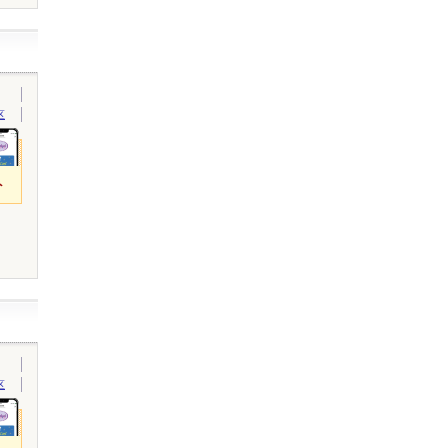
区
ト
区