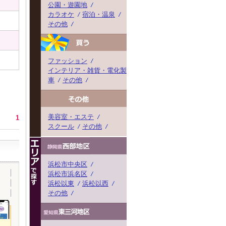
公園・遊園地
カラオケ
宿泊・温泉
その他
他
ファッション
インテリア・雑貨・電化製品
車
その他
美容室・エステ
1
スクール
その他
浜松市中央区
浜松市浜名区
浜松以東
浜松以西
その他