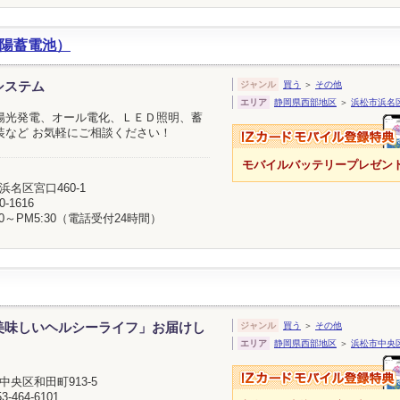
陽蓄電池）
システム
ジャンル
買う
＞
その他
エリア
静岡県西部地区
＞
浜松市浜名
陽光発電、オール電化、ＬＥＤ照明、蓄
装など お気軽にご相談ください！
モバイルバッテリープレゼン
浜名区宮口460-1
0-1616
30～PM5:30（電話受付24時間）
美味しいヘルシーライフ」お届けし
ジャンル
買う
＞
その他
エリア
静岡県西部地区
＞
浜松市中央
中央区和田町913-5
3-464-6101