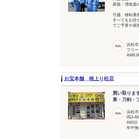
新築・増改築
引越、移転業
すべてをお任
でご予算や規
浜松市
フリーダ
AM8:0
お宝本舗 根上り松店
買い取りま
章・刀剣・
浜松市
053-48
AM10
年中無